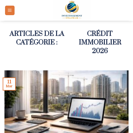
Skip
to
content
CRÉDIT
IMMOBILIER
2026
11
Mar