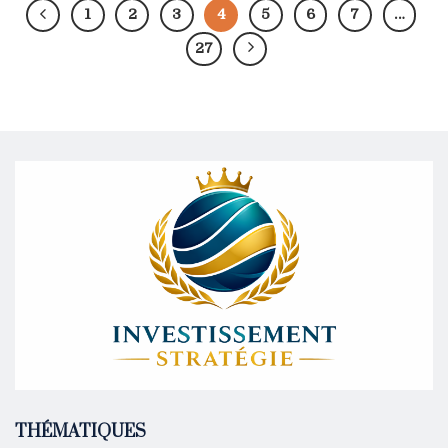
1
2
3
4
5
6
7
…
27
THÉMATIQUES