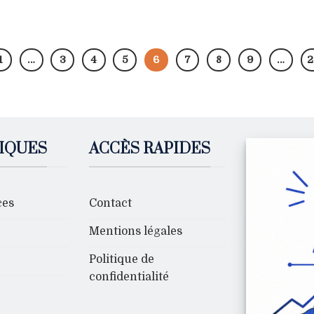
1
…
3
4
5
6
7
8
9
…
2
IQUES
ACCÈS RAPIDES
ces
Contact
Mentions légales
Politique de
confidentialité