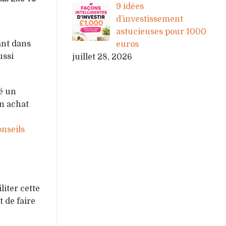
9 idées
d’investissement
astucieuses pour 1000
ant dans
euros
ussi
juillet 28, 2026
té un
n achat
onseils
iter cette
t de faire