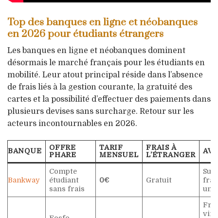
Top des banques en ligne et néobanques
en 2026 pour étudiants étrangers
Les banques en ligne et néobanques dominent
désormais le marché français pour les étudiants en
mobilité. Leur atout principal réside dans l’absence
de frais liés à la gestion courante, la gratuité des
cartes et la possibilité d’effectuer des paiements dans
plusieurs devises sans surcharge. Retour sur les
acteurs incontournables en 2026.
OFFRE
TARIF
FRAIS À
BANQUE
AV
PHARE
MENSUEL
L’ÉTRANGER
Compte
Sup
Bankway
étudiant
0€
Gratuit
fran
sans frais
uni
Frai
vir
Fosfo