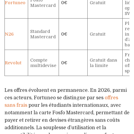
Fortuneo
0€
Gratuit
liés
Mastercard
opé
SWI
Pla
retr
Standard
N26
0€
Gratuit
infé
Mastercard
d’au
ban
Frai
Compte
Gratuit dans
cha
Revolut
0€
multidevise
la limite
offr
spéc
Les offres évoluent en permanence. En 2026, parmi
ces acteurs, Fortuneo se distingue par ses
offres
sans frais
pour les étudiants internationaux, avec
notamment la carte Fosfo Mastercard, permettant de
payer et retirer en devises étrangères sans coûts
additionnels. La souplesse d’utilisation et la