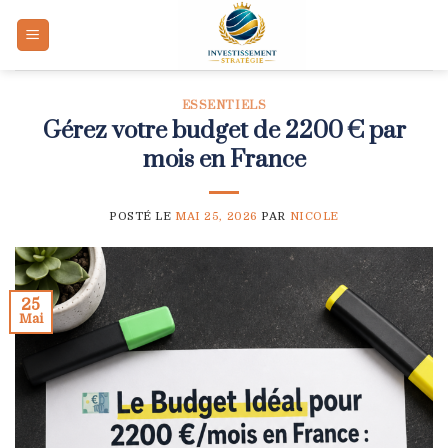
Skip
to
content
ESSENTIELS
Gérez votre budget de 2200 € par
mois en France
POSTÉ LE
MAI 25, 2026
PAR
NICOLE
25
Mai