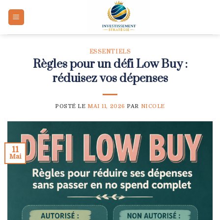
Skip
to
content
ESSENTIELS
Règles pour un défi Low Buy :
réduisez vos dépenses
POSTÉ LE
MAI 11, 2026
PAR
NICOLE
11
Mai