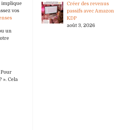
a implique
Créer des revenus
assez vos
passifs avec Amazon
penses
KDP
août 3, 2026
ou un
votre
 Pour
? ». Cela