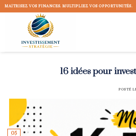
Skip
MAÎTRISEZ VOS FINANCES. MULTIPLIEZ VOS OPPORTUNITÉS.
to
content
16 idées pour inves
POSTÉ L
05