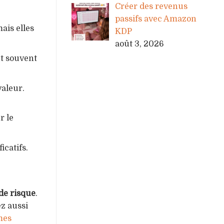
Créer des revenus
passifs avec Amazon
ais elles
KDP
août 3, 2026
nt souvent
valeur.
r le
catifs.
 de risque
.
z aussi
mes